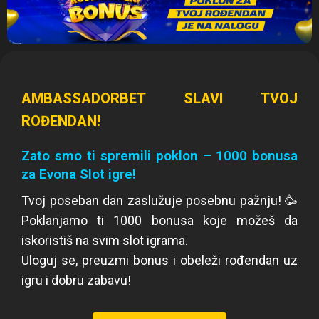
AMBASSADORBET SLAVI TVOJ
ROĐENDAN!
Zato smo ti spremili poklon – 1000 bonusa
za Evona Slot igre!
Tvoj poseban dan zaslužuje posebnu pažnju! 🥳
Poklanjamo ti 1000 bonusa koje možeš da
iskoristiš na svim slot igrama.
Uloguj se, preuzmi bonus i obeleži rođendan uz
igru i dobru zabavu!