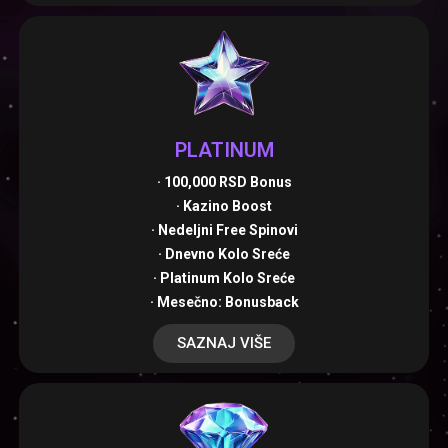
PLATINUM
· 100,000 RSD Bonus
· Kazino Boost
· Nedeljni Free Spinovi
· Dnevno Kolo Sreće
· Platinum Kolo Sreće
· Mesečno: Bonusback
SAZNAJ VIŠE