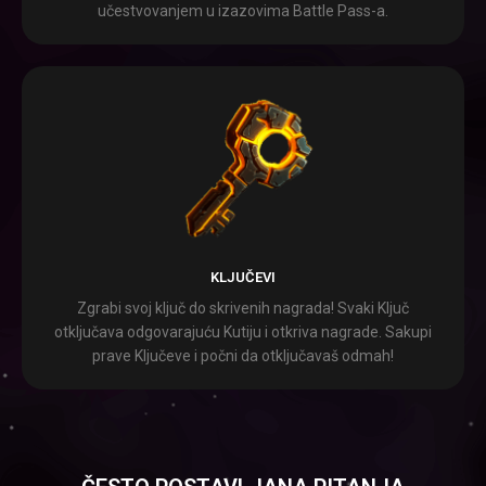
učestvovanjem u izazovima Battle Pass-a.
KLJUČEVI
Zgrabi svoj ključ do skrivenih nagrada! Svaki Ključ
otključava odgovarajuću Kutiju i otkriva nagrade. Sakupi
prave Ključeve i počni da otključavaš odmah!