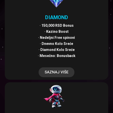
DIAMOND
· 150,000 RSD Bonus
· Kazino Boost
· Nedeljni Free spinovi
· Dnevno Kolo Sreće
· Diamond Kolo Sreće
· Mesečno: Bonusback
SAZNAJ VIŠE