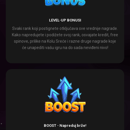
LEVEL-UP BONUSI
Svaki rank koji postignete otključava sve vrednije nagrade.
Kako napredujete i podižete svoj rank, osvajate kredit, free
spinove, prilike na Kolu Sreće i razne druge nagrade koje
će unapediti vašu igru na do sada neviđeni nivo!
BOOST - Napreduj brže!