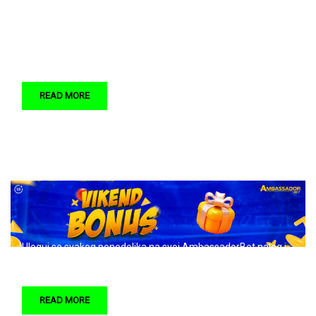
Srbija. MIB: 08830797. PIB: 103642702. Website:
ambassadorbet.rs. Telefon: +381652324237. E-mail:
office@ambassadorbet.rs
Opis ponuđenih usluga Kompanija
…
READ MORE
Uloguj se svakog ponedeljka na svoj AmbassadorBet nalog i
uzmi Vikend bonus!
READ MORE