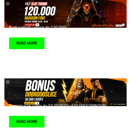
Budi najbolji i osvoji do 120.000!
READ MORE
Registruj se, uzmi do 50.000RSD i 600 FREESPINOVA!
READ MORE