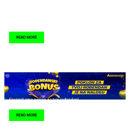
AmbassadorBet), kao društveno odgovorna kompanija, vodi
posebnu brigu o svojim igračima i aktivno učestvuje u
sveobuhvatnom podizanju svesti odgovornog klađenja. Sve
naše igrače motivišemo i …
READ MORE
Spremili smo poklon za tvoj rođendan!
READ MORE